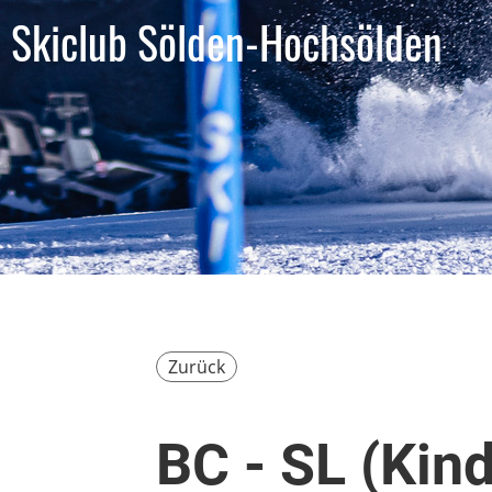
Skiclub Sölden-Hochsölden
Zurück
BC - SL (Kind