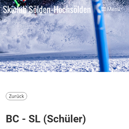
Skiclub Sölden-Hochsölden
Menü
Zurück
BC - SL (Schüler)