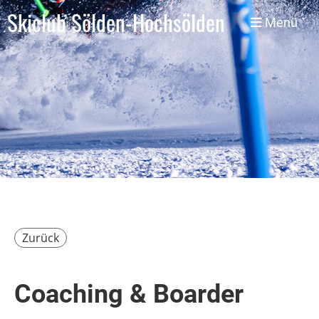
Skiclub Sölden-Hochsölden
Menü
Zurück
Coaching & Boarder