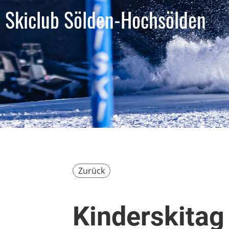
Skiclub Sölden-Hochsölden
Zurück
Kinderskitag