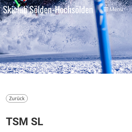
Skiclub Sölden-Hochsölden
Menü
Zurück
TSM SL